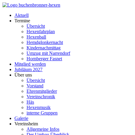
Aktuell
Termine
Übersicht
Hexenfahrplan
Hexenball
Hemdglonkernacht
Kindernachmittag
Umzug mit Narrendorf
Hornberger Fasnet
Mitglied werden
Jubiläum 2027
Über uns
Übersicht
Vorstand
Ehrenmitglieder
Vereinschronik
Häs
Hexenmusik
interne Gruppen
Galerie
Vereinsheim
Allgemeine Infos
Der Umbau Überblick