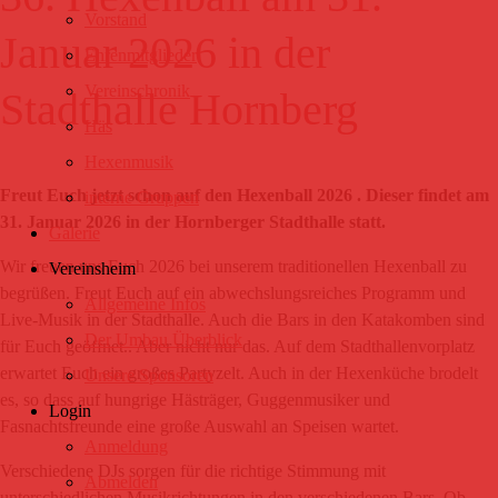
Vorstand
Januar 2026 in der
Ehrenmitglieder
Vereinschronik
Stadthalle Hornberg
Häs
Hexenmusik
Freut Euch jetzt schon auf den Hexenball 2026 . Dieser findet am
interne Gruppen
31. Januar 2026 in der Hornberger Stadthalle statt.
Galerie
Wir freuen uns Euch 2026 bei unserem traditionellen Hexenball zu
Vereinsheim
begrüßen. Freut Euch auf ein abwechslungsreiches Programm und
Allgemeine Infos
Live-Musik in der Stadthalle. Auch die Bars in den Katakomben sind
Der Umbau Überblick
für Euch geöffnet.. Aber nicht nur das. Auf dem Stadthallenvorplatz
erwartet Euch ein großes Partyzelt. Auch in der Hexenküche brodelt
Unsere Sponsoren
es, so dass auf hungrige Hästräger, Guggenmusiker und
Login
Fasnachtsfreunde eine große Auswahl an Speisen wartet.
Anmeldung
Verschiedene DJs sorgen für die richtige Stimmung mit
Abmelden
unterschiedlichen Musikrichtungen in den verschiedenen Bars. Ob